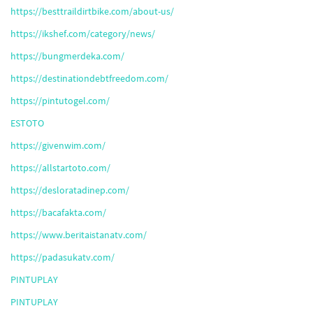
https://besttraildirtbike.com/about-us/
https://ikshef.com/category/news/
https://bungmerdeka.com/
https://destinationdebtfreedom.com/
https://pintutogel.com/
ESTOTO
https://givenwim.com/
https://allstartoto.com/
https://desloratadinep.com/
https://bacafakta.com/
https://www.beritaistanatv.com/
https://padasukatv.com/
PINTUPLAY
PINTUPLAY