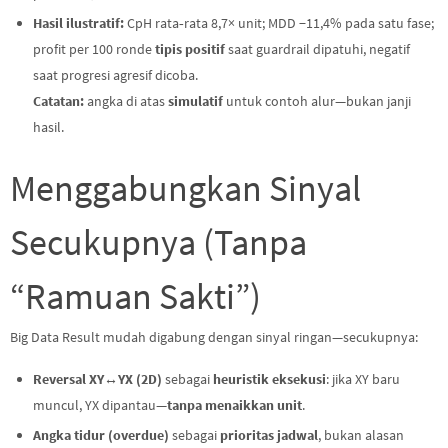
Hasil ilustratif:
CpH rata‑rata 8,7× unit; MDD −11,4% pada satu fase;
profit per 100 ronde
tipis positif
saat guardrail dipatuhi, negatif
saat progresi agresif dicoba.
Catatan:
angka di atas
simulatif
untuk contoh alur—bukan janji
hasil.
Menggabungkan Sinyal
Secukupnya (Tanpa
“Ramuan Sakti”)
Big Data Result mudah digabung dengan sinyal ringan—secukupnya:
Reversal XY↔YX (2D)
sebagai
heuristik eksekusi
: jika XY baru
muncul, YX dipantau—
tanpa menaikkan unit
.
Angka tidur (overdue)
sebagai
prioritas jadwal
, bukan alasan