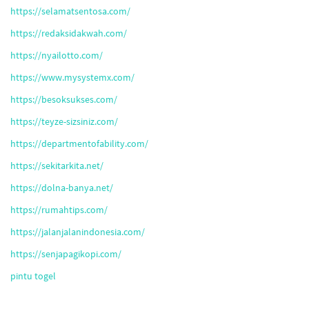
https://selamatsentosa.com/
https://redaksidakwah.com/
https://nyailotto.com/
https://www.mysystemx.com/
https://besoksukses.com/
https://teyze-sizsiniz.com/
https://departmentofability.com/
https://sekitarkita.net/
https://dolna-banya.net/
https://rumahtips.com/
https://jalanjalanindonesia.com/
https://senjapagikopi.com/
pintu togel