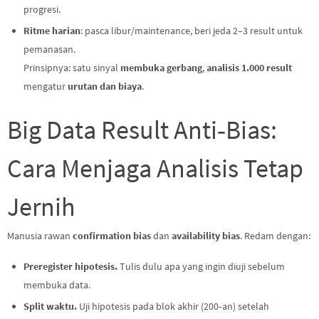
progresi.
Ritme harian
: pasca libur/maintenance, beri jeda 2–3 result untuk
pemanasan.
Prinsipnya: satu sinyal
membuka gerbang
,
analisis 1.000 result
mengatur
urutan dan biaya
.
Big Data Result Anti‑Bias:
Cara Menjaga Analisis Tetap
Jernih
Manusia rawan
confirmation bias
dan
availability bias
. Redam dengan:
Preregister hipotesis.
Tulis dulu apa yang ingin diuji sebelum
membuka data.
Split waktu.
Uji hipotesis pada blok akhir (200‑an) setelah