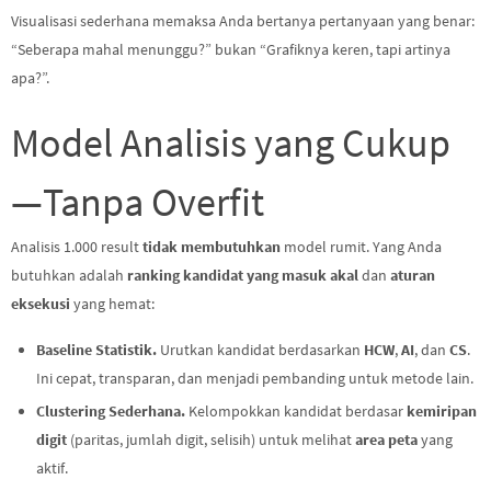
Visualisasi sederhana memaksa Anda bertanya pertanyaan yang benar:
“Seberapa mahal menunggu?” bukan “Grafiknya keren, tapi artinya
apa?”.
Model Analisis yang Cukup
—Tanpa Overfit
Analisis 1.000 result
tidak membutuhkan
model rumit. Yang Anda
butuhkan adalah
ranking kandidat yang masuk akal
dan
aturan
eksekusi
yang hemat:
Baseline Statistik.
Urutkan kandidat berdasarkan
HCW
,
AI
, dan
CS
.
Ini cepat, transparan, dan menjadi pembanding untuk metode lain.
Clustering Sederhana.
Kelompokkan kandidat berdasar
kemiripan
digit
(paritas, jumlah digit, selisih) untuk melihat
area peta
yang
aktif.