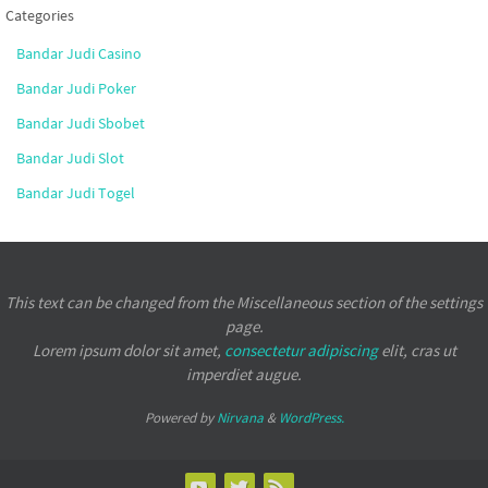
Categories
Bandar Judi Casino
Bandar Judi Poker
Bandar Judi Sbobet
Bandar Judi Slot
Bandar Judi Togel
This text can be changed from the Miscellaneous section of the settings
page.
Lorem ipsum
dolor sit amet,
consectetur adipiscing
elit, cras ut
imperdiet augue.
Powered by
Nirvana
&
WordPress.