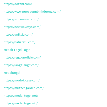
https://oozabi.com/
https://www.nuocuongbinhduong.com/
https://situsmurah.com/
https://nextwavesys.com/
https://unikaja.com/
https://batikratu.com/
Medali Togel Login
https://reggionotizie.com/
https://langitlangit.com/
Medalitogel
https://modokicase.com/
https://mirzaeegarden.com/
https://medalitogel.net/
https://medalitogel.vip/