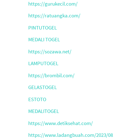
https://gurukecil.com/
https://ratuangka.com/
PINTUTOGEL
MEDALI TOGEL
https://sozawa.net/
LAMPUTOGEL
https://brombil.com/
GELASTOGEL
ESTOTO
MEDALITOGEL
https://www.detiksehat.com/
https://www.ladangbuah.com/2023/08