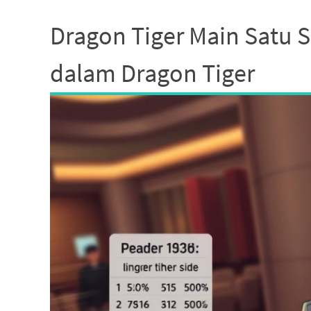
Dragon Tiger Main Satu Si
dalam Dragon Tiger