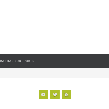
BANDAR JUDI POKER