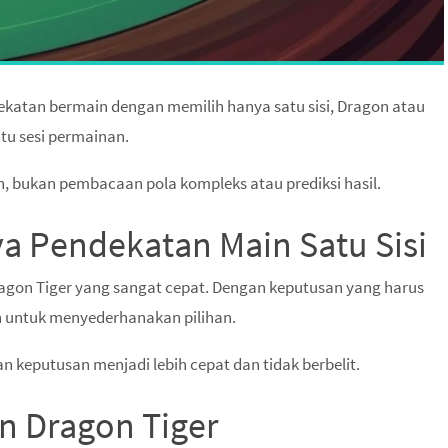
ekatan bermain dengan memilih hanya satu sisi, Dragon atau
tu sesi permainan.
 bukan pembacaan pola kompleks atau prediksi hasil.
a Pendekatan Main Satu Sisi
ragon Tiger yang sangat cepat. Dengan keputusan yang harus
h untuk menyederhanakan pilihan.
n keputusan menjadi lebih cepat dan tidak berbelit.
n Dragon Tiger