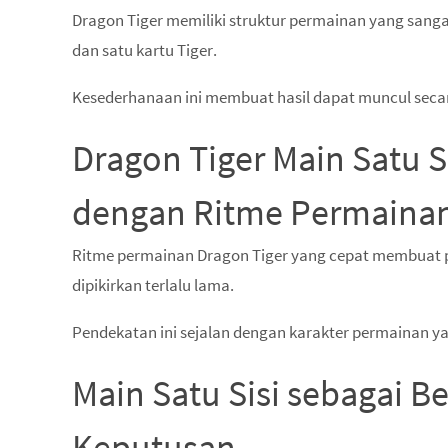
Dragon Tiger memiliki struktur permainan yang sanga
dan satu kartu Tiger.
Kesederhanaan ini membuat hasil dapat muncul secara
Dragon Tiger Main Satu S
dengan Ritme Permaina
Ritme permainan Dragon Tiger yang cepat membuat pen
dipikirkan terlalu lama.
Pendekatan ini sejalan dengan karakter permainan
Main Satu Sisi sebagai 
Keputusan