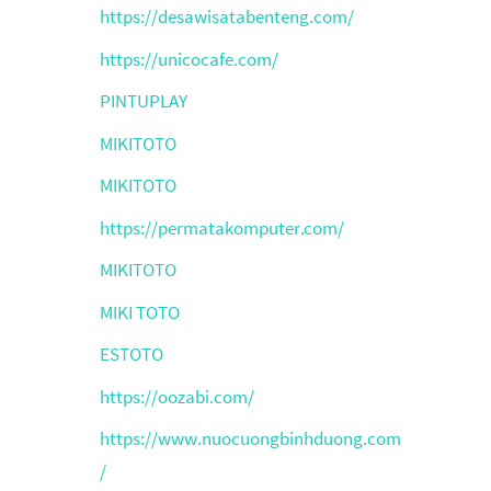
https://desawisatabenteng.com/
https://unicocafe.com/
PINTUPLAY
MIKITOTO
MIKITOTO
https://permatakomputer.com/
MIKITOTO
MIKI TOTO
ESTOTO
https://oozabi.com/
https://www.nuocuongbinhduong.com
/