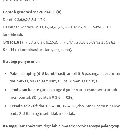
pada portofolio 2D.
Contoh generasi set 2D dari L3(0)
Deret: 0,3,6,9,2,5,8,1,4,7,0…
Pasangan window 2: 03,36,69,92,25,58,81,14,47,70 →
Set-03
(10
kombinasi).
Offset
L3(1)
→ 1,4,7,0,3,6,9,2,5,8… → 14,47,70,03,36,69,92,25,58,81 →
Set-14
(rekombinasi urutan yang sama).
Strategi penyusunan
Paket ramping (6–8 kombinasi)
: ambil 6–8 pasangan berurutan
dari Set-03, bukan semuanya, untuk menjaga biaya.
Jembatan ke 3D
: gunakan tiga digit berturut (window 3) untuk
membentuk 3D (contoh 0-3-6 →
036
).
Cermin selektif
: dari 03 → 30, 36 → 63, dsb. Ambil cermin hanya
pada 2–3 item agar set tidak meledak.
Keunggulan
: spektrum digit lebih merata; cocok sebagai
pelengkap