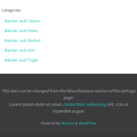
Categories
Bandar Judi Casino
Bandar Judi Poker
Bandar Judi Sbobet
Bandar Judi Slot
Bandar Judi Togel
This text can be changed from the Miscellaneous section of the settings
page.
Lorem ipsum
dolor sit amet,
consectetur adipiscing
elit, cras ut
imperdiet augue.
Powered by
Nirvana
&
WordPress.