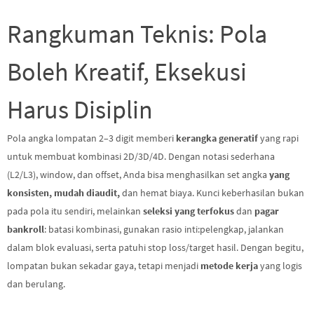
Rangkuman Teknis: Pola
Boleh Kreatif, Eksekusi
Harus Disiplin
Pola angka lompatan 2–3 digit memberi
kerangka generatif
yang rapi
untuk membuat kombinasi 2D/3D/4D. Dengan notasi sederhana
(L2/L3), window, dan offset, Anda bisa menghasilkan set angka
yang
konsisten, mudah diaudit,
dan hemat biaya. Kunci keberhasilan bukan
pada pola itu sendiri, melainkan
seleksi yang terfokus
dan
pagar
bankroll
: batasi kombinasi, gunakan rasio inti:pelengkap, jalankan
dalam blok evaluasi, serta patuhi stop loss/target hasil. Dengan begitu,
lompatan bukan sekadar gaya, tetapi menjadi
metode kerja
yang logis
dan berulang.