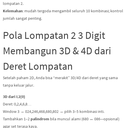
lompatan 2.
Kelemahan
: mudah tergoda mengambil seluruh 10 kombinasi; kontrol
jumlah sangat penting.
Pola Lompatan 2 3 Digit
Membangun 3D & 4D dari
Deret Lompatan
Setelah paham 2D, Anda bisa “merakit” 3D/4D dari deret yang sama
tanpa keluar jalur.
3D dari L2(0)
Deret: 0,2,4,6,8…
Window 3 → 024,246,468,680,802 → pilih 3–5 kombinasi inti.
Tambahkan 1–2
palindrom
bila muncul alami (680 ↔ 086—opsional)
agar set terasa kaya.