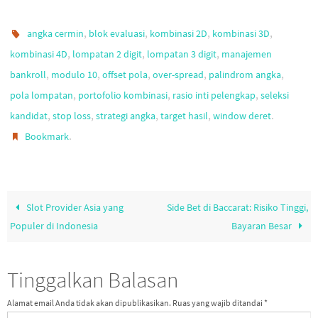
,
,
,
,
angka cermin
blok evaluasi
kombinasi 2D
kombinasi 3D
,
,
,
kombinasi 4D
lompatan 2 digit
lompatan 3 digit
manajemen
,
,
,
,
,
bankroll
modulo 10
offset pola
over-spread
palindrom angka
,
,
,
pola lompatan
portofolio kombinasi
rasio inti pelengkap
seleksi
,
,
,
,
.
kandidat
stop loss
strategi angka
target hasil
window deret
.
Bookmark
Slot Provider Asia yang
Side Bet di Baccarat: Risiko Tinggi,
Populer di Indonesia
Bayaran Besar
Tinggalkan Balasan
Alamat email Anda tidak akan dipublikasikan.
Ruas yang wajib ditandai
*