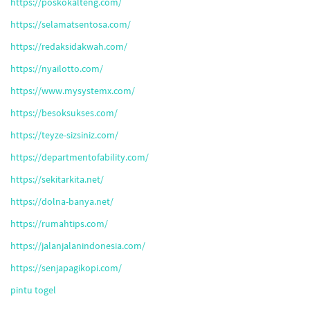
https://poskokalteng.com/
https://selamatsentosa.com/
https://redaksidakwah.com/
https://nyailotto.com/
https://www.mysystemx.com/
https://besoksukses.com/
https://teyze-sizsiniz.com/
https://departmentofability.com/
https://sekitarkita.net/
https://dolna-banya.net/
https://rumahtips.com/
https://jalanjalanindonesia.com/
https://senjapagikopi.com/
pintu togel