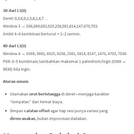
3D dari L3(0)
Deret: 0,3,6,9,2,5,8,1,4,7…
Window 3 → 036,369,692,925,258,581,814,147,470,703.
Ambil 4–6 kombinasi berturut + 1–2 cermin.
4D dari L3(0)
Window 4 → 0369, 3692, 6925, 9258, 2581, 5814, 8147, 1470, 4703, 7036.
Pilih 3–5 kombinasi; tambahkan maksimal 1 palindrom/logis (0369 ↔
9630) bila ingin.
Aturan umum
Utamakan
urut bertetangga
di deret—menjaga karakter
“lompatan” dan hemat biaya.
Simpan
catatan offset
agar tiap sesi punya variasi yang
direncanakan
, bukan improvisasi dadakan.