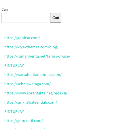
Cari
Cari
https://goohso.com/
https://kryexthemes.com/blog/
https://rumahberita.net/terms-of-use/
PINTUPLAY
https://wartaberitanasional.com/
https://sehatjiwaraga.com/
https://www.koranfakta.net/redaksi/
https://smkn3baleendah.com/
PINTUPLAY
https://gurukecil.com/