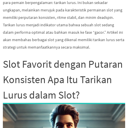
para pemain berpengalaman: tarikan lurus. Ini bukan sekadar
ungkapan, melainkan merujuk pada karakteristik permainan slot yang
memiliki perputaran konsisten, ritme stabil, dan minim deadspin.
Tarikan lurus menjadi indikator utama bahwa sebuah slot sedang
dalam performa optimal atau bahkan masuk ke fase “gacor.” Artikel ini
akan membahas berbagai slot yang dikenal memiliki tarikan lurus serta
strategi untuk memanfaatkannya secara maksimal.
Slot Favorit dengan Putaran
Konsisten Apa Itu Tarikan
Lurus dalam Slot?