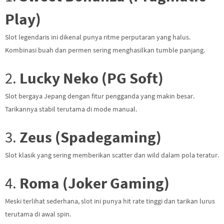
Play)
Slot legendaris ini dikenal punya ritme perputaran yang halus.
Kombinasi buah dan permen sering menghasilkan tumble panjang.
2.
Lucky Neko (PG Soft)
Slot bergaya Jepang dengan fitur pengganda yang makin besar.
Tarikannya stabil terutama di mode manual.
3.
Zeus (Spadegaming)
Slot klasik yang sering memberikan scatter dan wild dalam pola teratur.
4.
Roma (Joker Gaming)
Meski terlihat sederhana, slot ini punya hit rate tinggi dan tarikan lurus
terutama di awal spin.