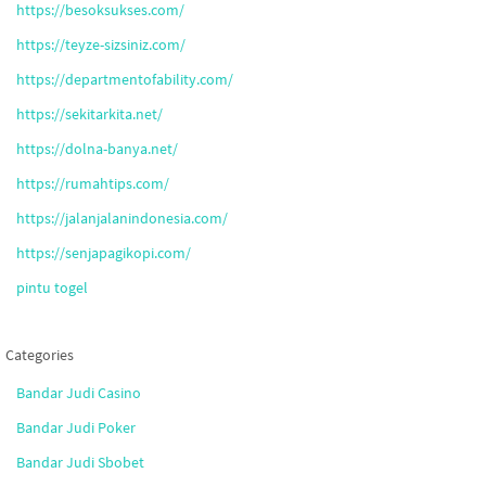
https://besoksukses.com/
https://teyze-sizsiniz.com/
https://departmentofability.com/
https://sekitarkita.net/
https://dolna-banya.net/
https://rumahtips.com/
https://jalanjalanindonesia.com/
https://senjapagikopi.com/
pintu togel
Categories
Bandar Judi Casino
Bandar Judi Poker
Bandar Judi Sbobet