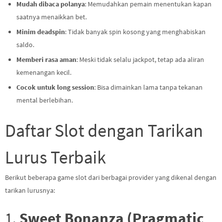
Mudah dibaca polanya
: Memudahkan pemain menentukan kapan
saatnya menaikkan bet.
Minim deadspin
: Tidak banyak spin kosong yang menghabiskan
saldo.
Memberi rasa aman
: Meski tidak selalu jackpot, tetap ada aliran
kemenangan kecil.
Cocok untuk long session
: Bisa dimainkan lama tanpa tekanan
mental berlebihan.
Daftar Slot dengan Tarikan
Lurus Terbaik
Berikut beberapa game slot dari berbagai provider yang dikenal dengan
tarikan lurusnya:
1.
Sweet Bonanza (Pragmatic