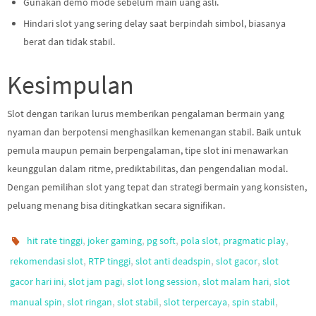
Gunakan demo mode sebelum main uang asli.
Hindari slot yang sering delay saat berpindah simbol, biasanya
berat dan tidak stabil.
Kesimpulan
Slot dengan tarikan lurus memberikan pengalaman bermain yang
nyaman dan berpotensi menghasilkan kemenangan stabil. Baik untuk
pemula maupun pemain berpengalaman, tipe slot ini menawarkan
keunggulan dalam ritme, prediktabilitas, dan pengendalian modal.
Dengan pemilihan slot yang tepat dan strategi bermain yang konsisten,
peluang menang bisa ditingkatkan secara signifikan.
,
,
,
,
,
hit rate tinggi
joker gaming
pg soft
pola slot
pragmatic play
,
,
,
,
rekomendasi slot
RTP tinggi
slot anti deadspin
slot gacor
slot
,
,
,
,
gacor hari ini
slot jam pagi
slot long session
slot malam hari
slot
,
,
,
,
,
manual spin
slot ringan
slot stabil
slot terpercaya
spin stabil