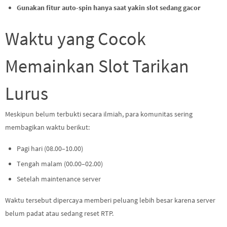
Gunakan fitur auto-spin hanya saat yakin slot sedang gacor
Waktu yang Cocok
Memainkan Slot Tarikan
Lurus
Meskipun belum terbukti secara ilmiah, para komunitas sering
membagikan waktu berikut:
Pagi hari (08.00–10.00)
Tengah malam (00.00–02.00)
Setelah maintenance server
Waktu tersebut dipercaya memberi peluang lebih besar karena server
belum padat atau sedang reset RTP.