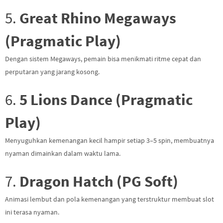
5.
Great Rhino Megaways
(Pragmatic Play)
Dengan sistem Megaways, pemain bisa menikmati ritme cepat dan
perputaran yang jarang kosong.
6.
5 Lions Dance (Pragmatic
Play)
Menyuguhkan kemenangan kecil hampir setiap 3–5 spin, membuatnya
nyaman dimainkan dalam waktu lama.
7.
Dragon Hatch (PG Soft)
Animasi lembut dan pola kemenangan yang terstruktur membuat slot
ini terasa nyaman.