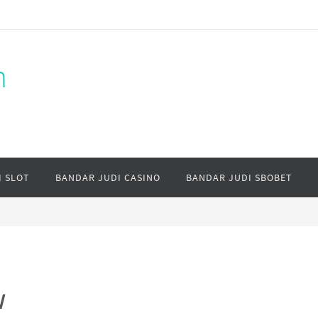
m
I SLOT
BANDAR JUDI CASINO
BANDAR JUDI SBOBET
u