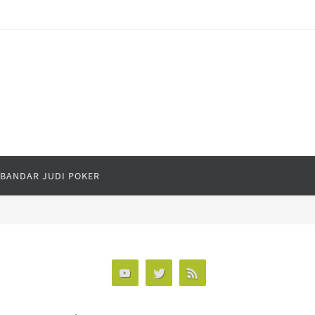
BANDAR JUDI POKER