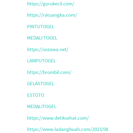
https://gurukecil.com/
https://ratuangka.com/
PINTUTOGEL
MEDALI TOGEL
https://sozawa.net/
LAMPUTOGEL
https://brombil.com/
GELASTOGEL
ESTOTO
MEDALITOGEL
https://www.detiksehat.com/
https://www.ladangbuah.com/2023/08