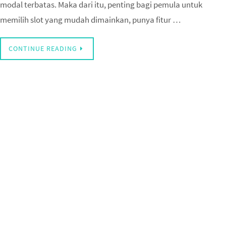
modal terbatas. Maka dari itu, penting bagi pemula untuk
memilih slot yang mudah dimainkan, punya fitur …
CONTINUE READING