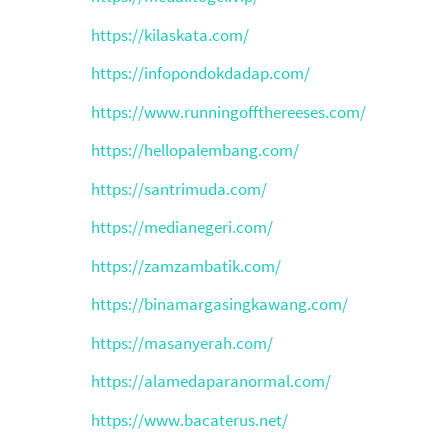
https://kilaskata.com/
https://infopondokdadap.com/
https://www.runningoffthereeses.com/
https://hellopalembang.com/
https://santrimuda.com/
https://medianegeri.com/
https://zamzambatik.com/
https://binamargasingkawang.com/
https://masanyerah.com/
https://alamedaparanormal.com/
https://www.bacaterus.net/