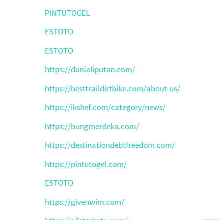
PINTUTOGEL
ESTOTO
ESTOTO
https://dunialiputan.com/
https://besttraildirtbike.com/about-us/
https://ikshef.com/category/news/
https://bungmerdeka.com/
https://destinationdebtfreedom.com/
https://pintutogel.com/
ESTOTO
https://givenwim.com/