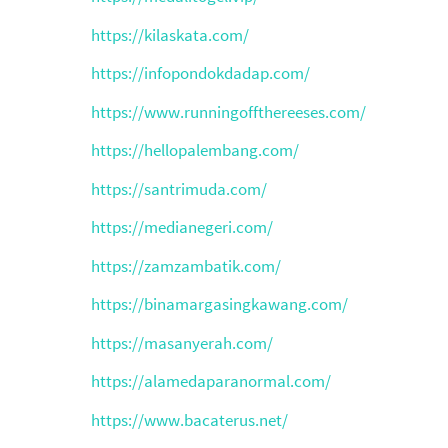
https://kilaskata.com/
https://infopondokdadap.com/
https://www.runningoffthereeses.com/
https://hellopalembang.com/
https://santrimuda.com/
https://medianegeri.com/
https://zamzambatik.com/
https://binamargasingkawang.com/
https://masanyerah.com/
https://alamedaparanormal.com/
https://www.bacaterus.net/