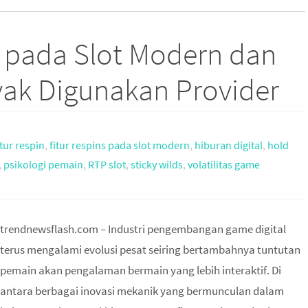
ns pada Slot Modern dan
ak Digunakan Provider
itur respin
,
fitur respins pada slot modern
,
hiburan digital
,
hold
,
psikologi pemain
,
RTP slot
,
sticky wilds
,
volatilitas game
trendnewsflash.com – Industri pengembangan game digital
terus mengalami evolusi pesat seiring bertambahnya tuntutan
pemain akan pengalaman bermain yang lebih interaktif. Di
antara berbagai inovasi mekanik yang bermunculan dalam