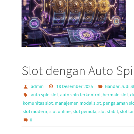
Slot dengan Auto Sp
admin
18 Desember 2025
Bandar Judi S
auto spin slot
,
auto spin terkontrol
,
bermain slot
,
du
komunitas slot
,
manajemen modal slot
,
pengalaman sl
slot modern
,
slot online
,
slot pemula
,
slot stabil
,
slot t
0