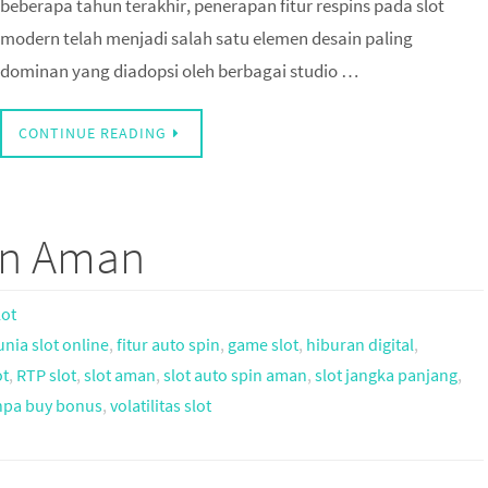
beberapa tahun terakhir, penerapan fitur respins pada slot
modern telah menjadi salah satu elemen desain paling
dominan yang diadopsi oleh berbagai studio …
CONTINUE READING
in Aman
lot
nia slot online
,
fitur auto spin
,
game slot
,
hiburan digital
,
ot
,
RTP slot
,
slot aman
,
slot auto spin aman
,
slot jangka panjang
,
anpa buy bonus
,
volatilitas slot