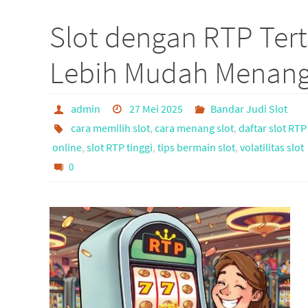
Slot dengan RTP Tert
Lebih Mudah Menan
admin
27 Mei 2025
Bandar Judi Slot
cara memilih slot
,
cara menang slot
,
daftar slot RTP
online
,
slot RTP tinggi
,
tips bermain slot
,
volatilitas slot
0