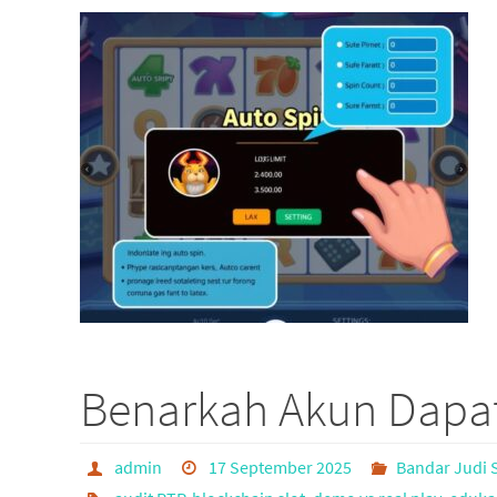
Benarkah Akun Dapa
admin
17 September 2025
Bandar Judi 