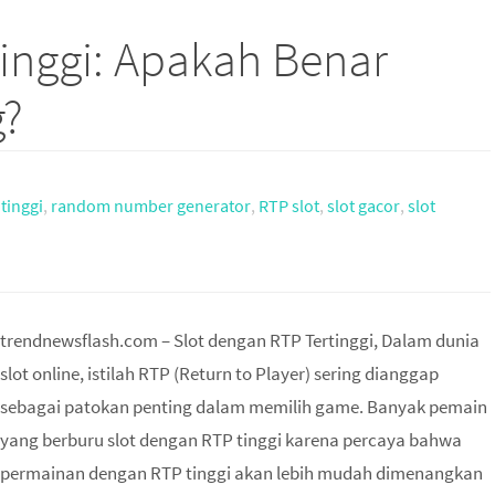
inggi: Apakah Benar
g?
 tinggi
,
random number generator
,
RTP slot
,
slot gacor
,
slot
trendnewsflash.com – Slot dengan RTP Tertinggi, Dalam dunia
slot online, istilah RTP (Return to Player) sering dianggap
sebagai patokan penting dalam memilih game. Banyak pemain
yang berburu slot dengan RTP tinggi karena percaya bahwa
permainan dengan RTP tinggi akan lebih mudah dimenangkan