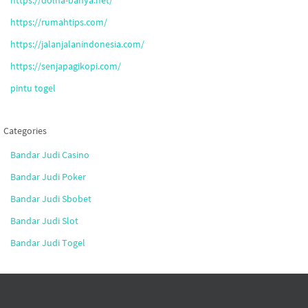
https://dolna-banya.net/
https://rumahtips.com/
https://jalanjalanindonesia.com/
https://senjapagikopi.com/
pintu togel
Categories
Bandar Judi Casino
Bandar Judi Poker
Bandar Judi Sbobet
Bandar Judi Slot
Bandar Judi Togel