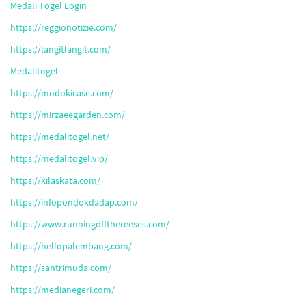
Medali Togel Login
https://reggionotizie.com/
https://langitlangit.com/
Medalitogel
https://modokicase.com/
https://mirzaeegarden.com/
https://medalitogel.net/
https://medalitogel.vip/
https://kilaskata.com/
https://infopondokdadap.com/
https://www.runningoffthereeses.com/
https://hellopalembang.com/
https://santrimuda.com/
https://medianegeri.com/