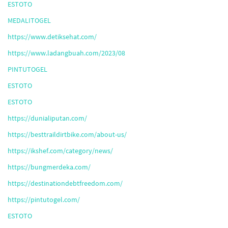
ESTOTO
MEDALITOGEL
https://www.detiksehat.com/
https://www.ladangbuah.com/2023/08
PINTUTOGEL
ESTOTO
ESTOTO
https://dunialiputan.com/
https://besttraildirtbike.com/about-us/
https://ikshef.com/category/news/
https://bungmerdeka.com/
https://destinationdebtfreedom.com/
https://pintutogel.com/
ESTOTO