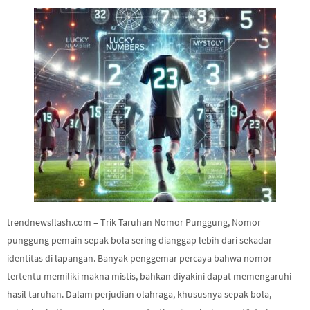
trendnewsflash.com – Trik Taruhan Nomor Punggung, Nomor
punggung pemain sepak bola sering dianggap lebih dari sekadar
identitas di lapangan. Banyak penggemar percaya bahwa nomor
tertentu memiliki makna mistis, bahkan diyakini dapat memengaruhi
hasil taruhan. Dalam perjudian olahraga, khususnya sepak bola,