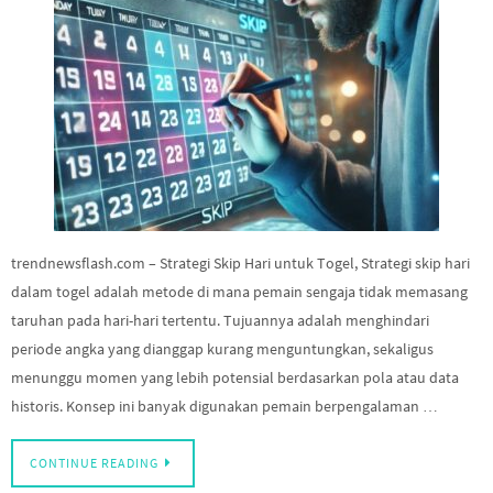
trendnewsflash.com – Strategi Skip Hari untuk Togel, Strategi skip hari
dalam togel adalah metode di mana pemain sengaja tidak memasang
taruhan pada hari-hari tertentu. Tujuannya adalah menghindari
periode angka yang dianggap kurang menguntungkan, sekaligus
menunggu momen yang lebih potensial berdasarkan pola atau data
historis. Konsep ini banyak digunakan pemain berpengalaman …
CONTINUE READING