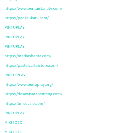
https://www.beritaistanatv.com/
https://padasukatv.com/
PINTUPLAY
PINTUPLAY
PINTUPLAY
https://markasberita.com/
https://pastelcartelstore.com/
PINTU PLAY
https://www.pintuplay.org/
https://desawisatabenteng.com/
https://unicocafe.com/
PINTUPLAY
MIKITOTO
MIKITOTO