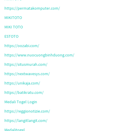
https://permatakomputer.com/
MIKITOTO
MIKI TOTO
ESTOTO
https://oozabi.com/
https://www.nuocuongbinhduong.com/
https://situsmurah.com/
https://nextwavesys.com/
https://unikaja.com/
https://batikratu.com/
Medali Togel Login
https://reggionotizie.com/
https://langitlangit.com/
Medalitogel