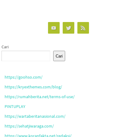
Cari
Cari
https://goohso.com/
https://kryexthemes.com/blog/
https://rumahberita.net/terms-of-use/
PINTUPLAY
https://wartaberitanasional.com/
https://sehatjiwaraga.com/
https://www.koranfakta.net/redaksi/