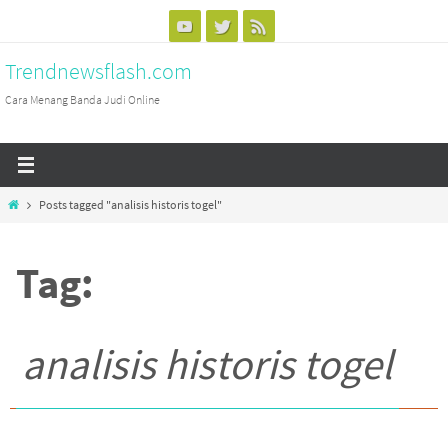
Skip
to
Trendnewsflash.com
content
Cara Menang Banda Judi Online
Home
Posts tagged "analisis historis togel"
Tag:
analisis historis togel