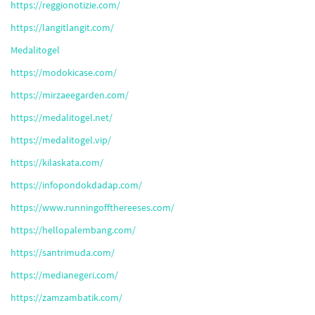
https://reggionotizie.com/
https://langitlangit.com/
Medalitogel
https://modokicase.com/
https://mirzaeegarden.com/
https://medalitogel.net/
https://medalitogel.vip/
https://kilaskata.com/
https://infopondokdadap.com/
https://www.runningoffthereeses.com/
https://hellopalembang.com/
https://santrimuda.com/
https://medianegeri.com/
https://zamzambatik.com/