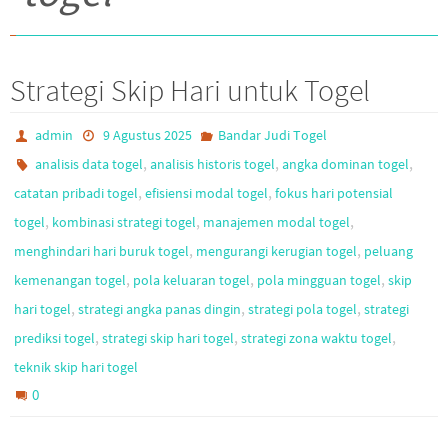
Strategi Skip Hari untuk Togel
admin
9 Agustus 2025
Bandar Judi Togel
,
,
,
analisis data togel
analisis historis togel
angka dominan togel
,
,
catatan pribadi togel
efisiensi modal togel
fokus hari potensial
,
,
,
togel
kombinasi strategi togel
manajemen modal togel
,
,
menghindari hari buruk togel
mengurangi kerugian togel
peluang
,
,
,
kemenangan togel
pola keluaran togel
pola mingguan togel
skip
,
,
,
hari togel
strategi angka panas dingin
strategi pola togel
strategi
,
,
,
prediksi togel
strategi skip hari togel
strategi zona waktu togel
teknik skip hari togel
0