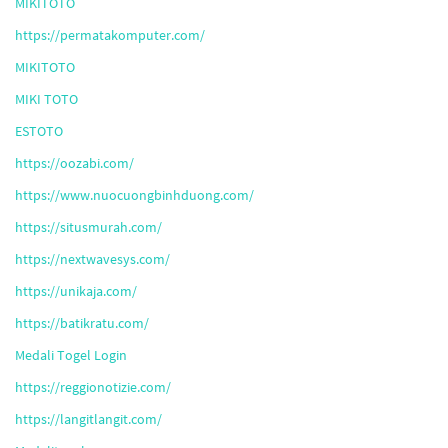
MIKITOTO
https://permatakomputer.com/
MIKITOTO
MIKI TOTO
ESTOTO
https://oozabi.com/
https://www.nuocuongbinhduong.com/
https://situsmurah.com/
https://nextwavesys.com/
https://unikaja.com/
https://batikratu.com/
Medali Togel Login
https://reggionotizie.com/
https://langitlangit.com/