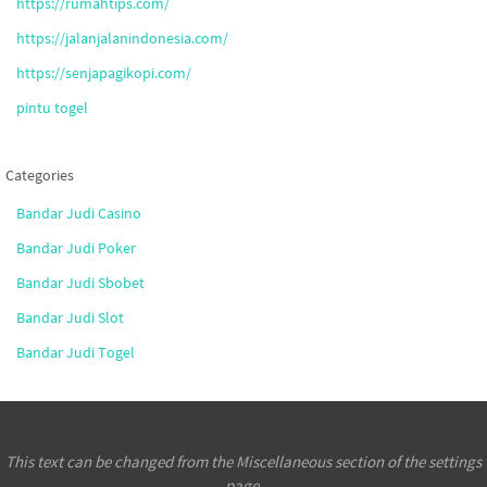
https://rumahtips.com/
https://jalanjalanindonesia.com/
https://senjapagikopi.com/
pintu togel
Categories
Bandar Judi Casino
Bandar Judi Poker
Bandar Judi Sbobet
Bandar Judi Slot
Bandar Judi Togel
This text can be changed from the Miscellaneous section of the settings
page.