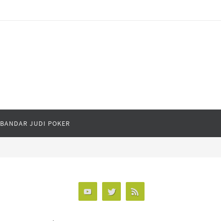
BANDAR JUDI POKER