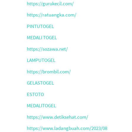
https://gurukecil.com/
https://ratuangka.com/
PINTUTOGEL
MEDALI TOGEL
https://sozawa.net/
LAMPUTOGEL
https://brombil.com/
GELASTOGEL
ESTOTO
MEDALITOGEL
https://www.detiksehat.com/
https://www.ladangbuah.com/2023/08