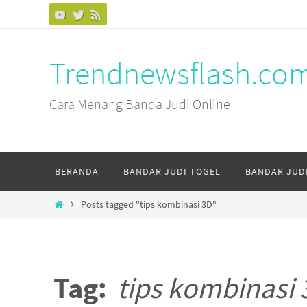
Skip
to
content
Trendnewsflash.co
Cara Menang Banda Judi Online
Skip
BERANDA
BANDAR JUDI TOGEL
BANDAR JUD
to
content
Home
Posts tagged "tips kombinasi 3D"
Tag:
tips kombinasi 