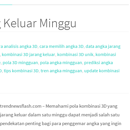
 Keluar Minggu
ra analisis angka 3D
,
cara memilih angka 3D
,
data angka jarang
,
kombinasi 3D jarang keluar
,
kombinasi 3D unik
,
kombinasi
D
,
pola 3D mingguan
,
pola angka mingguan
,
prediksi angka
D
,
tips kombinasi 3D
,
tren angka mingguan
,
update kombinasi
trendnewsflash.com – Memahami pola kombinasi 3D yang
jarang keluar dalam satu minggu dapat menjadi salah satu
pendekatan penting bagi para penggemar angka yang ingin