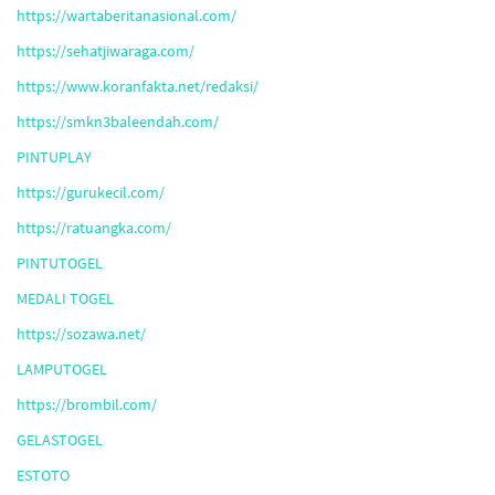
https://wartaberitanasional.com/
https://sehatjiwaraga.com/
https://www.koranfakta.net/redaksi/
https://smkn3baleendah.com/
PINTUPLAY
https://gurukecil.com/
https://ratuangka.com/
PINTUTOGEL
MEDALI TOGEL
https://sozawa.net/
LAMPUTOGEL
https://brombil.com/
GELASTOGEL
ESTOTO