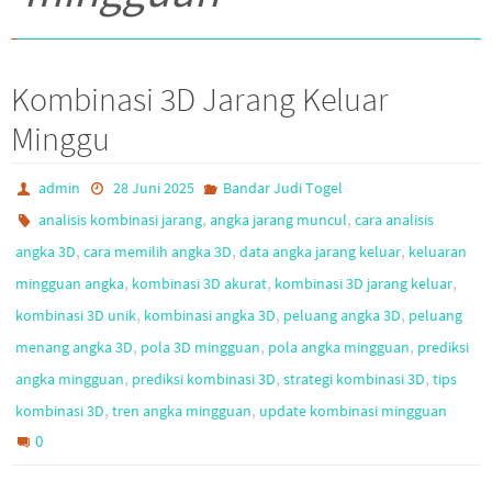
Kombinasi 3D Jarang Keluar
Minggu
admin
28 Juni 2025
Bandar Judi Togel
,
,
analisis kombinasi jarang
angka jarang muncul
cara analisis
,
,
,
angka 3D
cara memilih angka 3D
data angka jarang keluar
keluaran
,
,
,
mingguan angka
kombinasi 3D akurat
kombinasi 3D jarang keluar
,
,
,
kombinasi 3D unik
kombinasi angka 3D
peluang angka 3D
peluang
,
,
,
menang angka 3D
pola 3D mingguan
pola angka mingguan
prediksi
,
,
,
angka mingguan
prediksi kombinasi 3D
strategi kombinasi 3D
tips
,
,
kombinasi 3D
tren angka mingguan
update kombinasi mingguan
0