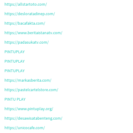
https://allstartoto.com/
https://desloratadinep.com/
https://bacafakta.com/
https://www.beritaistanatv.com/
https://padasukatv.com/
PINTUPLAY
PINTUPLAY
PINTUPLAY
https://markasberita.com/
https://pastelcartelstore.com/
PINTU PLAY
https://www.pintuplay.org/
https://desawisatabenteng.com/
https://unicocafe.com/