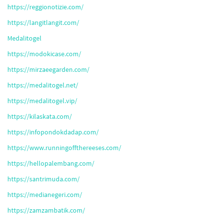
https://reggionotizie.com/
https://langitlangit.com/
Medalitogel
https://modokicase.com/
https://mirzaeegarden.com/
https://medalitogel.net/
https://medalitogel.vip/
https://kilaskata.com/
https://infopondokdadap.com/
https://www.runningoffthereeses.com/
https://hellopalembang.com/
https://santrimuda.com/
https://medianegeri.com/
https://zamzambatik.com/