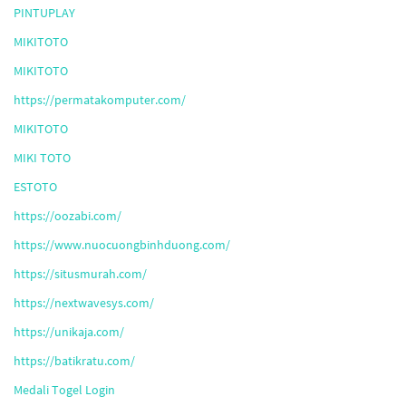
PINTUPLAY
MIKITOTO
MIKITOTO
https://permatakomputer.com/
MIKITOTO
MIKI TOTO
ESTOTO
https://oozabi.com/
https://www.nuocuongbinhduong.com/
https://situsmurah.com/
https://nextwavesys.com/
https://unikaja.com/
https://batikratu.com/
Medali Togel Login