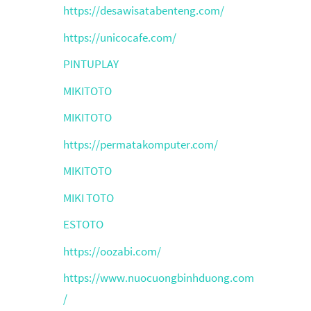
https://desawisatabenteng.com/
https://unicocafe.com/
PINTUPLAY
MIKITOTO
MIKITOTO
https://permatakomputer.com/
MIKITOTO
MIKI TOTO
ESTOTO
https://oozabi.com/
https://www.nuocuongbinhduong.com
/