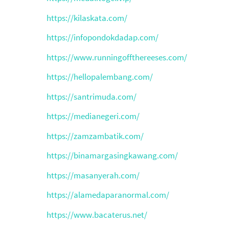
https://kilaskata.com/
https://infopondokdadap.com/
https://www.runningoffthereeses.com/
https://hellopalembang.com/
https://santrimuda.com/
https://medianegeri.com/
https://zamzambatik.com/
https://binamargasingkawang.com/
https://masanyerah.com/
https://alamedaparanormal.com/
https://www.bacaterus.net/