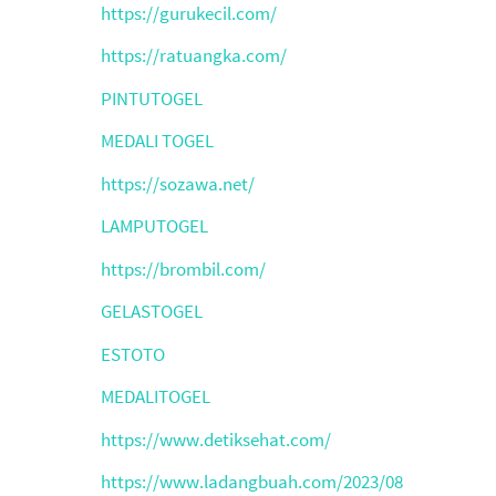
https://gurukecil.com/
https://ratuangka.com/
PINTUTOGEL
MEDALI TOGEL
https://sozawa.net/
LAMPUTOGEL
https://brombil.com/
GELASTOGEL
ESTOTO
MEDALITOGEL
https://www.detiksehat.com/
https://www.ladangbuah.com/2023/08