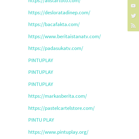
https://allstartoto.com/
https://desloratadinep.com/
https://bacafakta.com/
https://www.beritaistanatv.com/
https://padasukatv.com/
PINTUPLAY
PINTUPLAY
PINTUPLAY
https://markasberita.com/
https://pastelcartelstore.com/
PINTU PLAY
https://www.pintuplay.org/