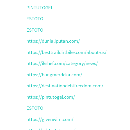
PINTUTOGEL
ESTOTO
ESTOTO
https://dunialiputan.com/
https://besttraildirtbike.com/about-us/
https://ikshef.com/category/news/
https://bungmerdeka.com/
https://destinationdebtfreedom.com/
https://pintutogel.com/
ESTOTO
https://givenwim.com/