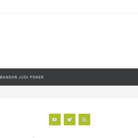
BANDAR JUDI POKER