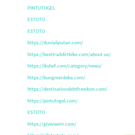
PINTUTOGEL
ESTOTO
ESTOTO
https://dunialiputan.com/
https://besttraildirtbike.com/about-us/
https://ikshef.com/category/news/
https://bungmerdeka.com/
https://destinationdebtfreedom.com/
https://pintutogel.com/
ESTOTO
https://givenwim.com/