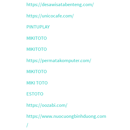
https://desawisatabenteng.com/
https://unicocafe.com/
PINTUPLAY
MIKITOTO
MIKITOTO
https://permatakomputer.com/
MIKITOTO
MIKI TOTO
ESTOTO
https://oozabi.com/
https://www.nuocuongbinhduong.com
/