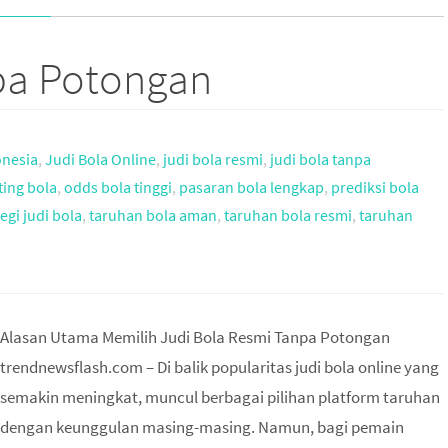
pa Potongan
onesia
,
Judi Bola Online
,
judi bola resmi
,
judi bola tanpa
tting bola
,
odds bola tinggi
,
pasaran bola lengkap
,
prediksi bola
tegi judi bola
,
taruhan bola aman
,
taruhan bola resmi
,
taruhan
Alasan Utama Memilih Judi Bola Resmi Tanpa Potongan
trendnewsflash.com – Di balik popularitas judi bola online yang
semakin meningkat, muncul berbagai pilihan platform taruhan
dengan keunggulan masing-masing. Namun, bagi pemain