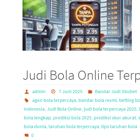
Judi Bola Online Ter
admin
7 Juni 2025
Bandar Judi Sbobet
agen bola terpercaya
,
bandar bola resmi
,
betting bo
indonesia
,
Judi Bola Online
,
judi bola terpercaya 2025
,
bola lengkap
,
prediksi bola 2025
,
prediksi skor akurat
,
bola dunia
,
taruhan bola terpercaya
,
tips taruhan bola
0