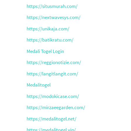
https://situsmurah.com/
https://nextwavesys.com/
https://unikaja.com/
https://batikratu.com/
Medali Togel Login
https://reggionotizie.com/
https://langitlangit.com/
Medalitogel
https://modokicase.com/
https://mirzaeegarden.com/
https://medalitogel.net/
https://medalitogel.vip/