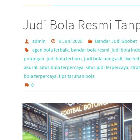
Judi Bola Resmi Tan
admin
9 Juni 2025
Bandar Judi Sbobet
agen bola terbaik
,
bandar bola resmi
,
judi bola ind
potongan
,
judi bola terbaru
,
judi bola uang asli
,
live be
akurat
,
situs bola terpercaya
,
situs judi terpercaya
,
stra
bola terpercaya
,
tips taruhan bola
0