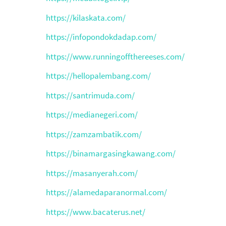
https://kilaskata.com/
https://infopondokdadap.com/
https://www.runningoffthereeses.com/
https://hellopalembang.com/
https://santrimuda.com/
https://medianegeri.com/
https://zamzambatik.com/
https://binamargasingkawang.com/
https://masanyerah.com/
https://alamedaparanormal.com/
https://www.bacaterus.net/