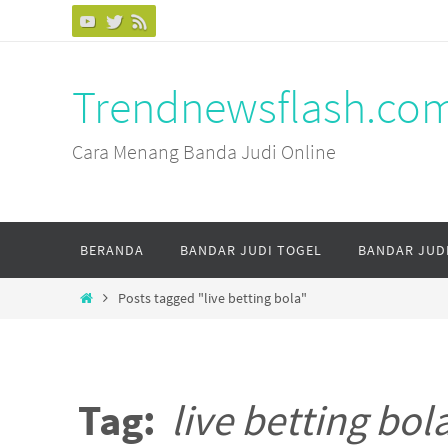
Skip
to
content
Trendnewsflash.co
Cara Menang Banda Judi Online
Skip
BERANDA
BANDAR JUDI TOGEL
BANDAR JUD
to
content
Home
Posts tagged "live betting bola"
Tag:
live betting bol