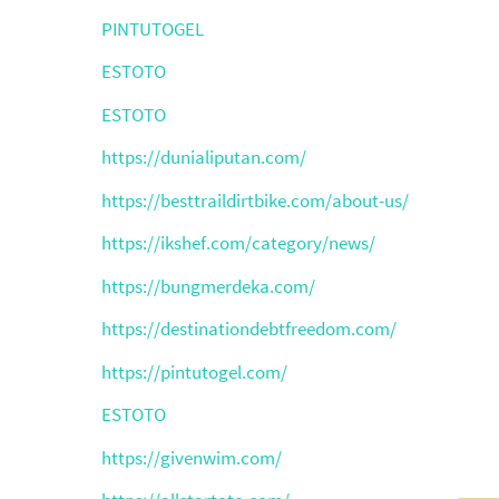
PINTUTOGEL
ESTOTO
ESTOTO
https://dunialiputan.com/
https://besttraildirtbike.com/about-us/
https://ikshef.com/category/news/
https://bungmerdeka.com/
https://destinationdebtfreedom.com/
https://pintutogel.com/
ESTOTO
https://givenwim.com/