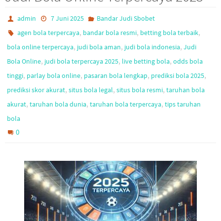
admin
7 Juni 2025
Bandar Judi Sbobet
,
,
,
agen bola terpercaya
bandar bola resmi
betting bola terbaik
,
,
,
bola online terpercaya
judi bola aman
judi bola indonesia
Judi
,
,
,
Bola Online
judi bola terpercaya 2025
live betting bola
odds bola
,
,
,
,
tinggi
parlay bola online
pasaran bola lengkap
prediksi bola 2025
,
,
,
prediksi skor akurat
situs bola legal
situs bola resmi
taruhan bola
,
,
,
akurat
taruhan bola dunia
taruhan bola terpercaya
tips taruhan
bola
0