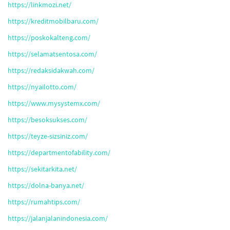
https://linkmozi.net/
https://kreditmobilbaru.com/
https://poskokalteng.com/
https://selamatsentosa.com/
https://redaksidakwah.com/
https://nyailotto.com/
https://www.mysystemx.com/
https://besoksukses.com/
https://teyze-sizsiniz.com/
https://departmentofability.com/
https://sekitarkita.net/
https://dolna-banya.net/
https://rumahtips.com/
https://jalanjalanindonesia.com/