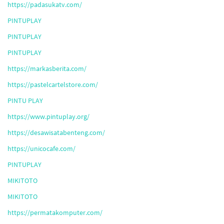
https://padasukatv.com/
PINTUPLAY
PINTUPLAY
PINTUPLAY
https://markasberita.com/
https://pastelcartelstore.com/
PINTU PLAY
https://www.pintuplay.org/
https://desawisatabenteng.com/
https://unicocafe.com/
PINTUPLAY
MIKITOTO
MIKITOTO
https://permatakomputer.com/