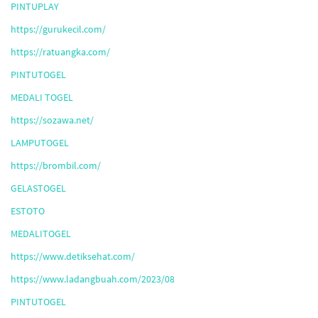
PINTUPLAY
https://gurukecil.com/
https://ratuangka.com/
PINTUTOGEL
MEDALI TOGEL
https://sozawa.net/
LAMPUTOGEL
https://brombil.com/
GELASTOGEL
ESTOTO
MEDALITOGEL
https://www.detiksehat.com/
https://www.ladangbuah.com/2023/08
PINTUTOGEL