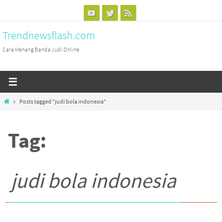
Skip
to
Trendnewsflash.com
content
Cara Menang Banda Judi Online
Home
Posts tagged "judi bola indonesia"
Tag:
judi bola indonesia